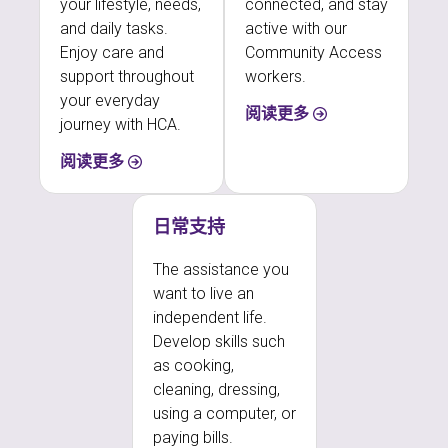
your lifestyle, needs,
connected, and stay
and daily tasks.
active with our
Enjoy care and
Community Access
support throughout
workers.
your everyday
阅读更多
journey with HCA.
阅读更多
日常支持
The assistance you
want to live an
independent life.
Develop skills such
as cooking,
cleaning, dressing,
using a computer, or
paying bills.