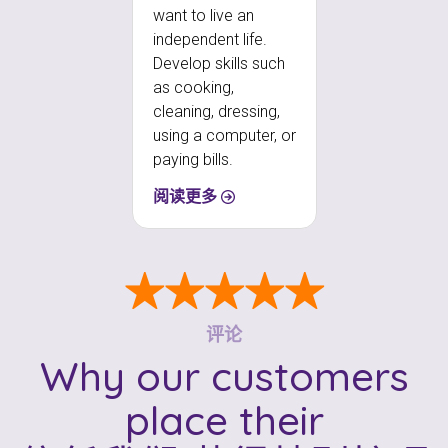
want to live an
independent life.
Develop skills such
as cooking,
cleaning, dressing,
using a computer, or
paying bills.
阅读更多
★★★★★
评论
Why our customers
place their