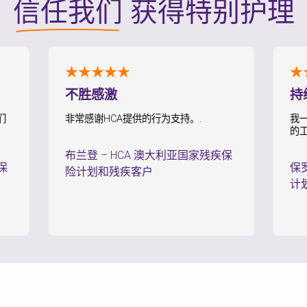
信任我们
获得特别护理
★★★★★
★★★
不胜感激
持续感
非常感谢HCA提供的行为支持。.
我一直感到
的工作人员
布兰登
–
HCA 澳大利亚国家残疾保
保罗
–
H
险计划和残疾客户
计划和残