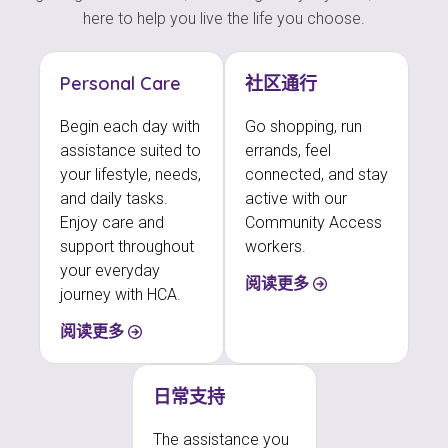
here to help you live the life you choose.
Personal Care
社区通行
Begin each day with
Go shopping, run
assistance suited to
errands, feel
your lifestyle, needs,
connected, and stay
and daily tasks.
active with our
Enjoy care and
Community Access
support throughout
workers.
your everyday
阅读更多
journey with HCA.
阅读更多
日常支持
The assistance you