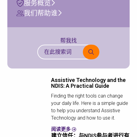
服务概览
我们帮助谁
帮我找
Assistive Technology and the
NDIS: A Practical Guide
Finding the right tools can change
your daily life. Here is a simple guide
to help you understand Assistive
Technology and how to use it.
阅读更多
建立信任：与NDIS参与者进行有