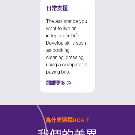
日常支援
The assistance you
want to live an
independent life.
Develop skills such
as cooking,
cleaning, dressing,
using a computer, or
paying bills.
閱讀更多
為什麼選擇HCA？