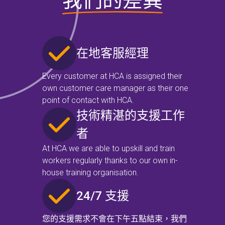
我們的差異
在地客服經理
Every customer at HCA is assigned their
own customer care manager as their one
point of contact with HCA.
技術精湛的支援工作
者
At HCA we are able to upskill and train
workers regularly thanks to our own in-
house training organisation.
24/7 支援
您的支援需求不會在下午五點結束，我們