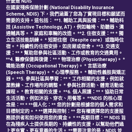
什麼是 NDIS
在國家殘疾保險計劃 (National Disability Insurance
Scheme, NDIS) 下，我們涵蓋了您為了實現目標和願望而
需要的支持。這包括： **1. 輔助工具與設備：** * 輔助科
技 (Assistive Technology, AT)，例如輪椅、助聽器、溝
通輔具等。 * 家庭和車輛的改造。 **2. 住宿支援：** * 獨
立生活技能訓練。 * 短期住宿（Respite care）或臨時住
宿。 * 持續性的住宿安排，如房屋或宿舍。 **3. 交通支
援：** * 幫助您參與社區活動、工作或教育的交通費用。
**4. 醫療保健與復健：** * 物理治療 (Physiotherapy)。 *
職能治療 (Occupational Therapy)。 * 言語治療
(Speech Therapy)。 * 心理學服務。 * 輔助性義肢與矯正
器。 **5. 參與社區與學習：** * 工作相關的支援，例如就
業教練、工作場所的調整。 * 參與社群活動、體育活動或
課程。 * 教育相關的支援。 **6. 個人照護：** * 協助日常
生活活動，例如沐浴、穿衣、用餐等。 **NDIS 的核心理
念是：** * **個人化：** 您的計劃是根據您的個人需求和
目標制定的。 * **選擇與控制：** 您有權選擇您的支援服
務提供者和如何使用您的資金。 * **長期目標：** NDIS 旨
在為殘疾人士提供長期的、持續性的支援，以幫助他們過
上更充實、更有意義的生活。 **需要注意的是，NDIS 並