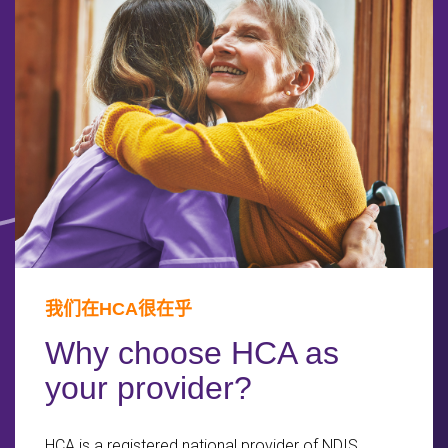
我们在HCA很在乎
Why choose HCA as
your provider?
HCA is a registered national provider of NDIS