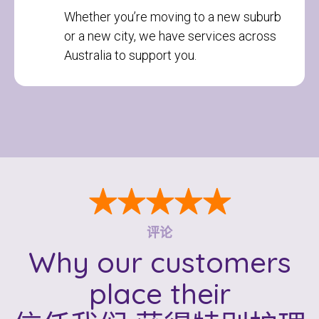
Whether you’re moving to a new suburb
or a new city, we have services across
Australia to support you.
检查您的邮政编码
以查看我们是否服务您的区域。.
★★★★★
评论
搜索
Why our customers
place their