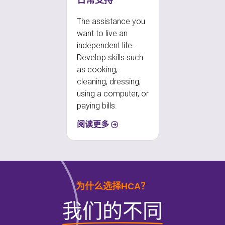
The assistance you
want to live an
independent life.
Develop skills such
as cooking,
cleaning, dressing,
using a computer, or
paying bills.
阅读更多
为什么选择HCA？
我们的不同