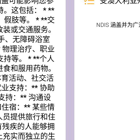
 涵盖可能影响您参
受澳大利亚
这包括： * **
以查看我们是否服务您的区域。.
假肢等。 * **交
NDIS 涵盖并为
、改装或交通服务。
搜索
、扶手、无障碍浴室
** 物理治疗、职业
等。 * **个人
、进食和服用药物。
与体育活动、社交活
就业支持：** 协助
支持：** 沟通设
和住宿：** 某些情
人员提供旅行和住
让有残疾的人能够拥
上充实而独立的生