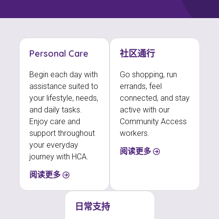
Personal Care
社区通行
Begin each day with
Go shopping, run
assistance suited to
errands, feel
your lifestyle, needs,
connected, and stay
and daily tasks.
active with our
Enjoy care and
Community Access
support throughout
workers.
your everyday
阅读更多
journey with HCA.
阅读更多
日常支持