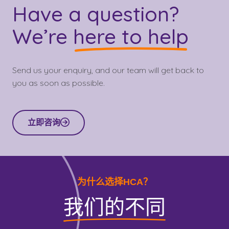
Have a question?
We’re
here to help
Send us your enquiry, and our team will get back to
you as soon as possible.
立即咨询
为什么选择HCA？
我们的不同