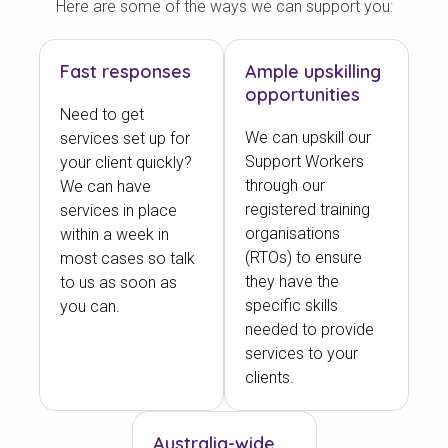
Here are some of the ways we can support you:
Fast responses
Ample upskilling
opportunities
Need to get
We can upskill our
services set up for
Support Workers
your client quickly?
through our
We can have
registered training
services in place
organisations
within a week in
(RTOs) to ensure
most cases so talk
they have the
to us as soon as
specific skills
you can.
needed to provide
services to your
clients.
Australia-wide