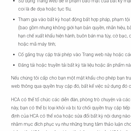
Sử dụng Trang web để vi phạm bảo mật của bất kỳ mạng 
coi là đe dọa hoặc tục tĩu;
Tham gia vào bất kỳ hoạt động bất hợp pháp, phạm tội 
(bao gồm nhưng không giới hạn bản quyền, nhãn hiệu, bằ
hạn chế xuất khẩu hiện hành, buôn bán ma túy, cờ bạc, q
hoặc mã máy tính;
Cố gắng truy cập trái phép vào Trang web này hoặc cá
Đăng tải hoặc truyền tải bất kỳ tài liệu hoặc ấn phẩm 
Nếu chúng tôi cấp cho bạn một mật khẩu cho phép bạn truy
web thông qua quyền truy cập đó, bất kể việc sử dụng đó
HCA có thể tổ chức các diễn đàn, phòng trò chuyện và các
này, bạn có thể bị loại khỏi và bị từ chối quyền truy cập t
định của HCA có thể xóa hoặc sửa đổi bất kỳ nội dung nào 
nhằm mục đích phục vụ như những trung tâm thảo luận cho 