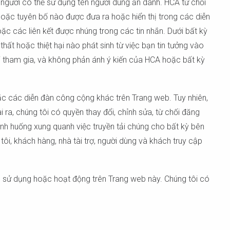
người có thể sử dụng tên người dùng ẩn danh. HCA từ chối
n hoặc tuyên bố nào được đưa ra hoặc hiển thị trong các diễn
ặc các liên kết được nhúng trong các tin nhắn. Dưới bất kỳ
hất hoặc thiệt hại nào phát sinh từ việc bạn tin tưởng vào
ời tham gia, và không phản ánh ý kiến của HCA hoặc bất kỳ
ặc các diễn đàn công cộng khác trên Trang web. Tuy nhiên,
ra, chúng tôi có quyền thay đổi, chỉnh sửa, từ chối đăng
tình huống xung quanh việc truyền tải chúng cho bất kỳ bên
ôi, khách hàng, nhà tài trợ, người dùng và khách truy cập
bạn sử dụng hoặc hoạt động trên Trang web này. Chúng tôi có