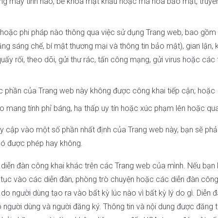
máy tính nào, bẻ khóa mật khẩu hoặc mã hóa bảo mật, truyền hoặ
hoặc phi pháp nào thông qua việc sử dụng Trang web, bao gồm v
ng sáng chế, bí mật thương mại và thông tin bảo mật), gian lận, 
uấy rối, theo dõi, gửi thư rác, tấn công mạng, gửi virus hoặc cá
c phần của Trang web này không được công khai tiếp cận; hoặc
nào mang tính phỉ báng, hạ thấp uy tín hoặc xúc phạm lên hoặc qu
 cập vào một số phần nhất định của Trang web này, bạn sẽ phải
 có được phép hay không.
 diễn đàn công khai khác trên các Trang web của mình. Nếu bạn 
iếp tục vào các diễn đàn, phòng trò chuyện hoặc các diễn đàn côn
do người dùng tạo ra vào bất kỳ lúc nào vì bất kỳ lý do gì. Diễn
người dùng và người đăng ký. Thông tin và nội dung được đăng 