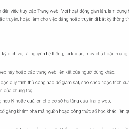
m chúng tôi có phục vụ khu vực của bạn 
 đến việc truy cập Trang web. Mọi hoạt động gian lận, lạm dụng
ruyền, hoặc làm cho việc đăng hoặc truyền đi bất kỳ thông tin l
Tìm kiếm
kỳ dịch vụ, tài nguyên hệ thống, tài khoản, máy chủ hoặc mạng 
eb này hoặc các trang web liên kết của người dùng khác;
 hoặc quy trình thủ công nào để giám sát, sao chép hoặc trích xu
 của chúng tôi;
 hợp lý hoặc quá lớn cho cơ sở hạ tầng của Trang web;
cố gắng khám phá mã nguồn hoặc công thức số học khác liên q