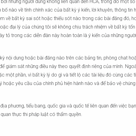
bởi những người dùng không liên quan đến HCA, trong đó một số 
bố nào về tính chính xác của bất kỳ ý kiến, lời khuyên, thông ti
m về bất kỳ sai sót hoặc thiếu sót nào trong các bài đăng đó, ho
c đại lý của chúng tôi sẽ không chịu trách nhiệm về bất kỳ tổn t
bày tỏ trong các diễn đàn này hoàn toàn là ý kiến của những ngư
kỳ nội dung hoặc bài đăng nào trên các bảng tin, phòng chat ho
để giám sát những điều này theo quyết định riêng của mình. Ngoài 
một phần, vì bất kỳ lý do gì và tiết lộ các tài liệu đó cùng các 
 lý hoặc yêu cầu của chính phủ hiện hành nào và để bảo vệ chúng t
a địa phương, tiểu bang, quốc gia và quốc tế liên quan đến việc 
quan thực thi pháp luật có thẩm quyền.