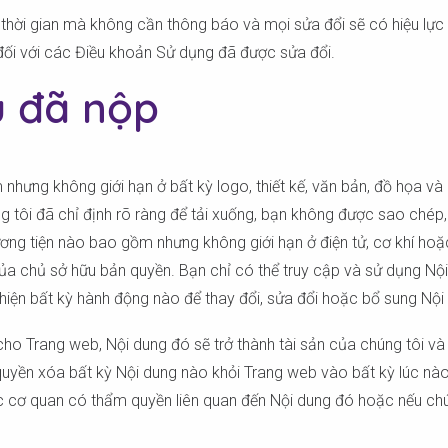
thời gian mà không cần thông báo và mọi sửa đổi sẽ có hiệu lực 
ối với các Điều khoản Sử dụng đã được sửa đổi.
u đã nộp
m nhưng không giới hạn ở bất kỳ logo, thiết kế, văn bản, đồ họa
ôi đã chỉ định rõ ràng để tải xuống, bạn không được sao chép, ph
hương tiện nào bao gồm nhưng không giới hạn ở điện tử, cơ khí 
a chủ sở hữu bản quyền. Bạn chỉ có thể truy cập và sử dụng Nộ
hiện bất kỳ hành động nào để thay đổi, sửa đổi hoặc bổ sung Nội
o Trang web, Nội dung đó sẽ trở thành tài sản của chúng tôi và 
uyền xóa bất kỳ Nội dung nào khỏi Trang web vào bất kỳ lúc nào, 
 cơ quan có thẩm quyền liên quan đến Nội dung đó hoặc nếu chún