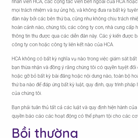
nhân viên HCA, các cộng tác viên bên ngoài của HCA hoặc 
mọi trách nhiệm và sự ủng hộ, và không đưa ra bất kỳ tuyên 
đàn này bởi các bên thứ ba, cũng như không chịu trách nhiệ
hoàn cảnh nào, chúng tôi, các công ty con, nhà cung cấp hoặ
thông tin thu được qua các diễn đàn này. Các ý kiến được 
công ty con hoặc công ty liên kết nào của HCA.
HCA không có bất kỳ nghĩa vụ nào trong việc giám sát bất 
bạn thừa nhận và đồng ý rằng chúng tôi có quyền tuyệt đối 
hoặc gỡ bỏ bất kỳ bài đăng hoặc nội dung nào, toàn bộ hoặc 
thứ ba nào để đáp ứng bất kỳ luật, quy định, quy trình pháp
của chúng tôi.
Bạn phải tuân thủ tất cả các luật và quy định hiện hành củ
quyền báo cáo các hoạt động có thể phạm tội cho các cơ 
Bồi thường