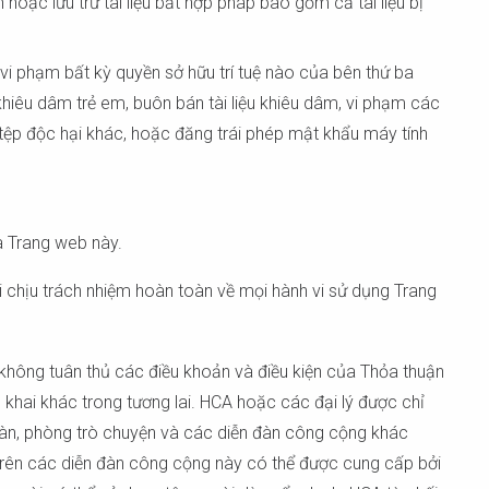
c lưu trữ tài liệu bất hợp pháp bao gồm cả tài liệu bị
i phạm bất kỳ quyền sở hữu trí tuệ nào của bên thứ ba
khiêu dâm trẻ em, buôn bán tài liệu khiêu dâm, vi phạm các
c tệp độc hại khác, hoặc đăng trái phép mật khẩu máy tính
a Trang web này.
 chịu trách nhiệm hoàn toàn về mọi hành vi sử dụng Trang
không tuân thủ các điều khoản và điều kiện của Thỏa thuận
g khai khác trong tương lai. HCA hoặc các đại lý được chỉ
 đàn, phòng trò chuyện và các diễn đàn công cộng khác
trên các diễn đàn công cộng này có thể được cung cấp bởi