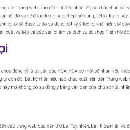
ông qua Trang web, bao gồm dữ liệu phản hồi, câu hỏi, nhận xét và
n hồi đó và sẽ được tự do sao chép, sử dụng, tiết lộ, trưng bày, 
húng tôi sẽ được tự do sử dụng bất kỳ ý tưởng, khái niệm, bí qu
ản xuất và tiếp thị các sản phẩm và dịch vụ tích hợp Phản hồi đó
ại
chưa đăng ký là tài sản của HCA. HCA có một số nhãn hiệu khác
g ty con đó. Bất kỳ nhãn hiệu nào khác xuất hiện trên Trang web
eb này mà không có sự đồng ý bằng văn bản của chủ sở hữu nhãn 
 đến các trang web của bên thứ ba. Tuy nhiên, bạn thừa nhận và