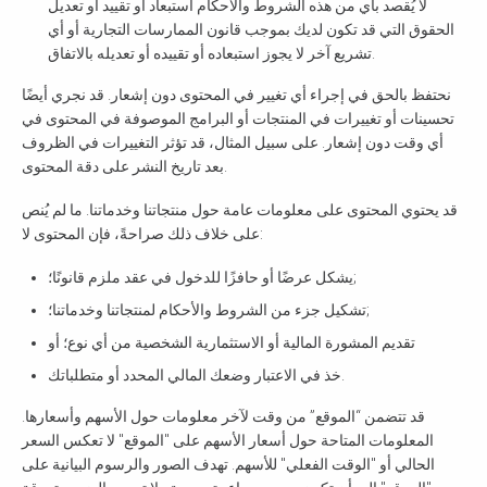
لا يُقصد بأي من هذه الشروط والأحكام استبعاد أو تقييد أو تعديل
الحقوق التي قد تكون لديك بموجب قانون الممارسات التجارية أو أي
تشريع آخر لا يجوز استبعاده أو تقييده أو تعديله بالاتفاق.
نحتفظ بالحق في إجراء أي تغيير في المحتوى دون إشعار. قد نجري أيضًا
تحسينات أو تغييرات في المنتجات أو البرامج الموصوفة في المحتوى في
أي وقت دون إشعار. على سبيل المثال، قد تؤثر التغييرات في الظروف
بعد تاريخ النشر على دقة المحتوى.
قد يحتوي المحتوى على معلومات عامة حول منتجاتنا وخدماتنا. ما لم يُنص
على خلاف ذلك صراحةً، فإن المحتوى لا:
يشكل عرضًا أو حافزًا للدخول في عقد ملزم قانونًا؛;
تشكيل جزء من الشروط والأحكام لمنتجاتنا وخدماتنا؛;
تقديم المشورة المالية أو الاستثمارية الشخصية من أي نوع؛ أو
خذ في الاعتبار وضعك المالي المحدد أو متطلباتك.
قد تتضمن “الموقع” من وقت لآخر معلومات حول الأسهم وأسعارها.
المعلومات المتاحة حول أسعار الأسهم على "الموقع" لا تعكس السعر
الحالي أو "الوقت الفعلي" للأسهم. تهدف الصور والرسوم البيانية على