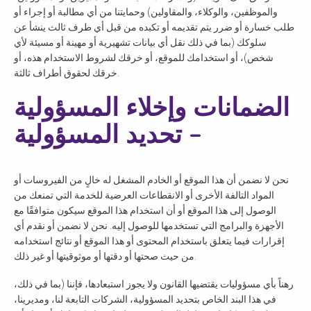
تحقق من الرمز البريدي
والموظفين، والوكلاء، والمقاولين) وحمايتنا من أي مطالبة أو إجراء أو
طلب خسارة أو ضرر يتم تقديمه أو تكبده من قبل أي طرف ثالث ينشأ عن
الخاص بك
سلوكك (بما في ذلك نقل أي بيانات تشهيرية أو مهينة أو مسيئة لأي
شخص)، أو استخدامك للموقع، أو خرقك لشروط الاستخدام هذه، أو
خرقك لحقوق أطراف ثالثة.
للتأكد مما إذا كنا نقدم الخدمة في
الضمانات وإخلاء المسؤولية
منطقتك.
– تحديد المسؤولية
نحن لا نضمن أن هذا الموقع أو الخادم المشغل له خالٍ من الفيروسات أو
بحث
المواد التالفة الأخرى أو الانقطاعات العرضية للخدمة التي تمنعك من
الوصول إلى هذا الموقع أو أن استخدام هذا الموقع سيكون متوافقًا مع
الأجهزة والبرامج التي تستخدمها للوصول إليه. نحن لا نضمن أو نقدم أي
إقرارات فيما يتعلق باستخدام المحتوى أو هذا الموقع أو نتائج استخدامه
من حيث صحتها أو دقتها أو موثوقيتها أو غير ذلك.
رهناً بأي مسؤوليات يقتضيها القانون ولا يجوز استبعادها، فإننا (بما في ذلك،
في هذا البند الخاص بتحديد المسؤولية، الشركات التابعة لنا، ومديرينا،