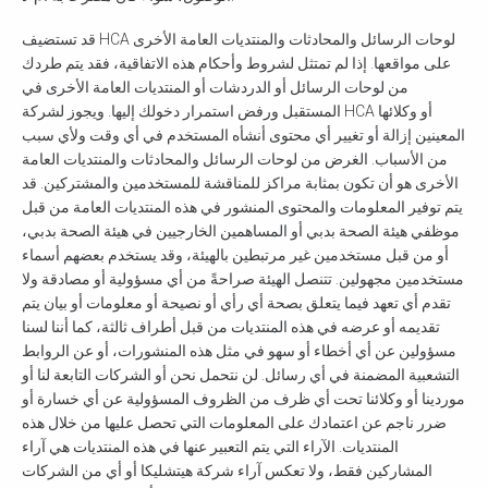
قد تستضيف HCA لوحات الرسائل والمحادثات والمنتديات العامة الأخرى
على مواقعها. إذا لم تمتثل لشروط وأحكام هذه الاتفاقية، فقد يتم طردك
من لوحات الرسائل أو الدردشات أو المنتديات العامة الأخرى في
المستقبل ورفض استمرار دخولك إليها. ويجوز لشركة HCA أو وكلائها
المعينين إزالة أو تغيير أي محتوى أنشأه المستخدم في أي وقت ولأي سبب
من الأسباب. الغرض من لوحات الرسائل والمحادثات والمنتديات العامة
الأخرى هو أن تكون بمثابة مراكز للمناقشة للمستخدمين والمشتركين. قد
يتم توفير المعلومات والمحتوى المنشور في هذه المنتديات العامة من قبل
موظفي هيئة الصحة بدبي أو المساهمين الخارجيين في هيئة الصحة بدبي،
أو من قبل مستخدمين غير مرتبطين بالهيئة، وقد يستخدم بعضهم أسماء
مستخدمين مجهولين. تتنصل الهيئة صراحةً من أي مسؤولية أو مصادقة ولا
تقدم أي تعهد فيما يتعلق بصحة أي رأي أو نصيحة أو معلومات أو بيان يتم
تقديمه أو عرضه في هذه المنتديات من قبل أطراف ثالثة، كما أننا لسنا
مسؤولين عن أي أخطاء أو سهو في مثل هذه المنشورات، أو عن الروابط
التشعبية المضمنة في أي رسائل. لن نتحمل نحن أو الشركات التابعة لنا أو
موردينا أو وكلائنا تحت أي ظرف من الظروف المسؤولية عن أي خسارة أو
ضرر ناجم عن اعتمادك على المعلومات التي تحصل عليها من خلال هذه
المنتديات. الآراء التي يتم التعبير عنها في هذه المنتديات هي آراء
المشاركين فقط، ولا تعكس آراء شركة هيتشليكا أو أي من الشركات