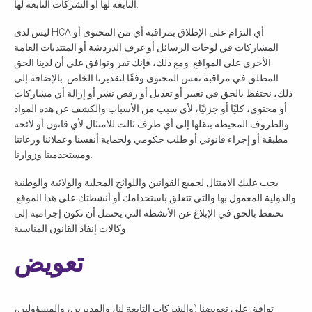
التابعة لها أو الشركات التابعة لها.
ليس لدى HCA أي التزام على الإطلاق بمراقبة أي من المحتوى أو
المشاركات في لوحات الرسائل أو غرف الدردشة أو المنتديات العامة
الأخرى على المواقع. ومع ذلك، فإنك تقر وتوافق على أن لدينا الحق
المطلق في مراقبة نفس المحتوى وفقًا لتقديرنا الخاص. بالإضافة إلى
ذلك، نحتفظ بالحق في تغيير أو تعديل أو رفض نشر أو إزالة أي مشاركات
أو محتوى، كليًا أو جزئيًا، لأي سبب من الأسباب والكشف عن هذه المواد
والظروف المحيطة بنقلها إلى أي طرف ثالث للامتثال لأي قانون أو لائحة
مطبقة أو إجراء قانوني أو طلب حكومي ولحماية أنفسنا وعملائنا ورعاتنا
ومستخدمينا وزوارنا.
يجب عليك الامتثال لجميع القوانين واللوائح المحلية والولائية والوطنية
والدولية المعمول بها والتي تتعلق باستخدامك أو أنشطتك على هذا الموقع.
نحتفظ بالحق في الإبلاغ عن الأنشطة التي يحتمل أن تكون إجرامية إلى
وكالات إنفاذ القانون المناسبة.
تعويض
توافق على تعويضنا (والشركات التابعة لنا، والمديرين، والمسؤولين،