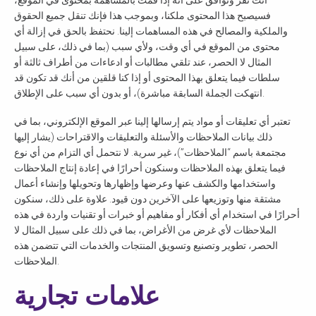
فسيصبح هذا المحتوى ملكنا، وبموجب هذا فإنك تنقل جميع الحقوق
والملكية والمصالح في هذه المساهمات إلينا. نحتفظ بالحق في إزالة أي
محتوى من الموقع في أي وقت، ولأي سبب (بما في ذلك، على سبيل
المثال لا الحصر، عند تلقي مطالبات أو ادعاءات من أطراف ثالثة أو
سلطات فيما يتعلق بهذا المحتوى أو إذا كنا قلقين من أنك قد تكون قد
انتهكت الجملة السابقة مباشرة)، أو بدون أي سبب على الإطلاق.
تعتبر أي تعليقات أو مواد يتم إرسالها إلينا عبر الموقع الإلكتروني، بما في
ذلك بيانات الملاحظات والأسئلة والتعليقات والاقتراحات (يشار إليها
مجتمعة باسم “الملاحظات”)، غير سرية. لا نتحمل أي التزام من أي نوع
فيما يتعلق بهذه الملاحظات وسنكون أحرارًا في إعادة إنتاج الملاحظات
واستخدامها والكشف عنها وعرضها وإظهارها وتحويلها وإنشاء أعمال
مشتقة منها وتوزيعها على الآخرين دون قيود. علاوة على ذلك، سنكون
أحرارًا في استخدام أي أفكار أو مفاهيم أو خبرات أو تقنيات واردة في هذه
الملاحظات لأي غرض من الأغراض، بما في ذلك على سبيل المثال لا
الحصر، تطوير وتصنيع وتسويق المنتجات والخدمات التي تتضمن هذه
الملاحظات.
علامات تجارية