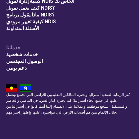
كيفية إدارة تمويل NDIS الخاص بك
كيف يعمل تمويل NDIS؟
ماذا يمّول برنامج NDIS؟
كيفية تغيير مزودي NDIS
الأسئلة المتداولة
خدماتنا
خدمات شخصية
الوصول المجتمعي
دعم يومي
تُقر الرعاية الصحية أستراليا وتحترم المالكين التقليديين للأراضي التي نجتمع ونعمل
عليها في جميع أنحاء أستراليا؛ كما نحترم كبار السن، في الماضي والحاضر
والمستقبل. نشجع موظفينا وعملائنا على الانضمام إلينا أينما كانوا في أستراليا من
خلال الإلمام بمن هم أصحاب الأرض التي يتواجدون عليها وإظهار احترامهم.