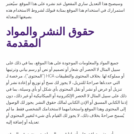
وسيصبح هذا التعديل ساري المفعول عند نشره على هذا الموقع. سيُعتبر
استمرارك في استخدام هذا الموقع بمثابة قبولك لشروط الاستخدام هذه
بصيغتها المعدلة.
حقوق النشر والمواد
المقدمة
جميع المواد والمعلومات الموجودة على هذا الموقع، بما في ذلك على
سبيل المثال لا الحصر أي شعار أو تصميم أو نص أو رسم بياني وترتيبها
(“المحتوى”)، مرخصة لـ HCA أو مملوكة لها. بخلاف المحتوى والتطبيقات
التي حددناها صراحةً للتنزيل، لا يجوز لك نسخ أو توزيع أو إعادة نشر أو
تنزيل أو عرض أو نشر أو نقل المحتوى بأي شكل أو بأي وسيلة، بما في
ذلك على سبيل المثال لا الحصر الإلكترونية أو الميكانيكية أو غير ذلك، دون
إذننا الكتابي المسبق أو الإذن الكتابي لمالك حقوق النشر. يجوز لك الوصول
إلى المحتوى وهذا الموقع واستخدامهما لاستخدامك الشخصي فقط. ما لم
يُسمح صراحةً بخلاف ذلك، لا يجوز لك القيام بأي شيء لتغيير المحتوى أو
تعديله أو إضافة إليه.
أنت تقر وتوافق على أنه إذا قمت بالمساهمة بمحتوى في الموقع،