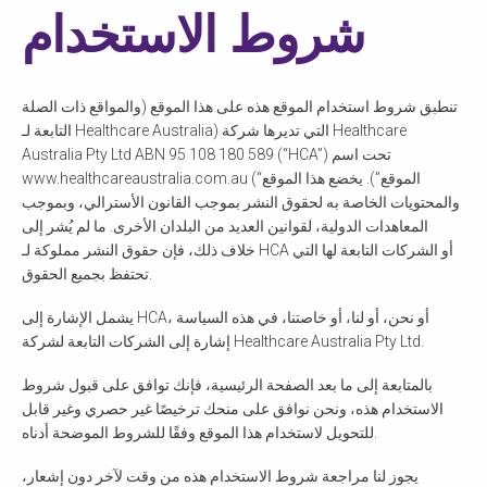
شروط الاستخدام
تنطبق شروط استخدام الموقع هذه على هذا الموقع (والمواقع ذات الصلة
التابعة لـ Healthcare Australia) التي تديرها شركة Healthcare
Australia Pty Ltd ABN 95 108 180 589 (“HCA”) تحت اسم
www.healthcareaustralia.com.au (“الموقع”). يخضع هذا الموقع
والمحتويات الخاصة به لحقوق النشر بموجب القانون الأسترالي، وبموجب
المعاهدات الدولية، لقوانين العديد من البلدان الأخرى. ما لم يُشر إلى
خلاف ذلك، فإن حقوق النشر مملوكة لـ HCA أو الشركات التابعة لها التي
تحتفظ بجميع الحقوق.
يشمل الإشارة إلى HCA، أو نحن، أو لنا، أو خاصتنا، في هذه السياسة
إشارة إلى الشركات التابعة لشركة Healthcare Australia Pty Ltd.
بالمتابعة إلى ما بعد الصفحة الرئيسية، فإنك توافق على قبول شروط
الاستخدام هذه، ونحن نوافق على منحك ترخيصًا غير حصري وغير قابل
للتحويل لاستخدام هذا الموقع وفقًا للشروط الموضحة أدناه.
يجوز لنا مراجعة شروط الاستخدام هذه من وقت لآخر دون إشعار،