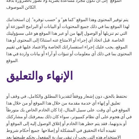
"الموقع" إلى أن تكون مجرد مساعدة بصرية ولا تصور بالضرورة بدقة
الكائن الموصوف.
يتم توفير المحتوى وهذا الموقع “كما هو” و “حسب توفره”. إن استخدامك
لهذا الموقع بما في ذلك جميع المحتويات أو البيانات أو البرامج الموزعة أو
التي تم تنزيلها أو الوصول إليها من أو عبر هذا الموقع هو على مسؤوليتك
الخاصة. قبل اتخاذ أي إجراء أو الامتناع عنه استنادًا إلى المحتوى أو هذا
الموقع، يجب عليك إجراء استفساراتك الخاصة والاعتماد عليها في تقييم
المحتوى بما في ذلك أي معلومات أو تنبؤات أو آراء أو بيانات واردة في هذا
الموقع.
الإنهاء والتعليق
نحتفظ بالحق، دون إشعار ووفقاً لتقديرنا المطلق والكامل، في وقف أو
تعليق أو إنهاء أي خدمة مقدمة من خلال هذا الموقع أو من خلال هذا
الموقع في أي وقت. على سبيل المثال، إذا كان الخادم الخاص بك متورطاً
في أي هجوم على أي نظام كمبيوتر، سواء كان ذلك بمعرفتك أو مشاركتك
أو بدونهما، فقد يتم حظر هذا الخادم أو إغلاق الوصول إليه إلى الموقع أو
تقييده أثناء التحقيق في المشكلة أو إصلاحها. جميع أحكام شروط
الاستخدام هذه التي يجب أن تبقى سارية المفعول بحكم طبيعتها بعد