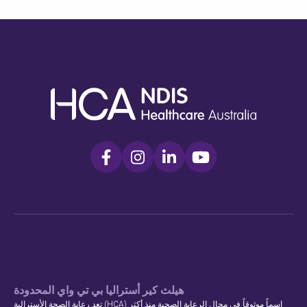
هيلث كير أستراليا بي تي واي المحدودة
تعد رعاية الصحة الأسترالية (HCA) اسماً موثوقاً في مجال الرعاية الصحية منذ أكثر