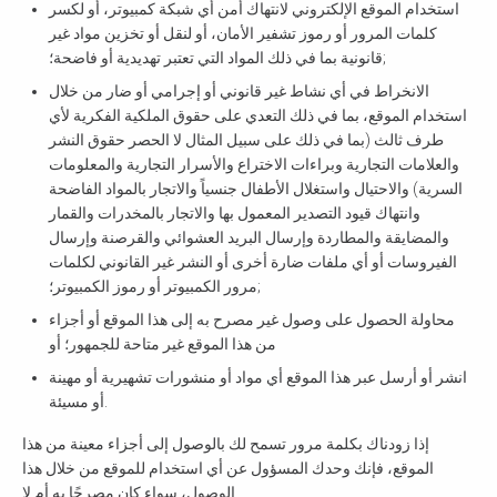
استخدام الموقع الإلكتروني لانتهاك أمن أي شبكة كمبيوتر، أو لكسر
كلمات المرور أو رموز تشفير الأمان، أو لنقل أو تخزين مواد غير
قانونية بما في ذلك المواد التي تعتبر تهديدية أو فاضحة؛;
الانخراط في أي نشاط غير قانوني أو إجرامي أو ضار من خلال
استخدام الموقع، بما في ذلك التعدي على حقوق الملكية الفكرية لأي
طرف ثالث (بما في ذلك على سبيل المثال لا الحصر حقوق النشر
والعلامات التجارية وبراءات الاختراع والأسرار التجارية والمعلومات
السرية) والاحتيال واستغلال الأطفال جنسياً والاتجار بالمواد الفاضحة
وانتهاك قيود التصدير المعمول بها والاتجار بالمخدرات والقمار
والمضايقة والمطاردة وإرسال البريد العشوائي والقرصنة وإرسال
الفيروسات أو أي ملفات ضارة أخرى أو النشر غير القانوني لكلمات
مرور الكمبيوتر أو رموز الكمبيوتر؛;
محاولة الحصول على وصول غير مصرح به إلى هذا الموقع أو أجزاء
من هذا الموقع غير متاحة للجمهور؛ أو
انشر أو أرسل عبر هذا الموقع أي مواد أو منشورات تشهيرية أو مهينة
أو مسيئة.
إذا زودناك بكلمة مرور تسمح لك بالوصول إلى أجزاء معينة من هذا
الموقع، فإنك وحدك المسؤول عن أي استخدام للموقع من خلال هذا
الوصول، سواء كان مصرحًا به أم لا.