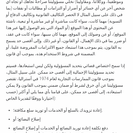
وموظفينا، ووكلائنا، ومقاولينا) نخلي مسؤوليتنا صراحةً تجاهك أو تجاه أي
شخص آخر عن أي خسائر أو أضرار أو التزامات أو مطالبات أو نفقات (بما
في ذلك على سبيل المثال لا الحصر التكاليف القانونية وتكاليف الدفاع أو
التسوية) مهما كانت، سواء كانت مباشرة أو غير مباشرة أو تبعية، ناشئة
عن المحتوى أو هذا الموقع (أو المواد التي يتم الوصول إليها عبر هذا
الموقع)، أو عن وصولك إلى الموقع، مهما كان سببها، سواء كانت في عقد،
أو ضرر بما في ذلك الإهمال، أو القانون، أو غير ذلك. وإلى أقصى حد يسمح
به القانون، يتم بموجب هذا استبعاد جميع الالتزامات المفروضة علينا، أو
المضمنة في شروط الاستخدام هذه، بموجب أي قانون.
إذا سمح اختصاص قضائي بتحديد المسؤولية ولكن ليس استبعادها، فسيتم
تحديد مسؤوليتنا الإجمالية إلى أقصى حد ممكن. على سبيل المثال،
بموجب قانون الممارسات التجارية لعام 1974 في أستراليا، تقتصر
مسؤوليتنا عن أي خرق لشرط أو ضمان ضمني بموجب القانون ولا يمكن
استبعاده، إلى أقصى حد ممكن، على قيامنا بأي مما يلي أو أكثر (حسب
اختيارنا ووفقًا لتقديرنا الخاص):
إعادة تزويدك بالسلع أو الخدمات أو توريد سلع مكافئة؛;
إصلاح البضائع؛ أو
دفع تكلفة إعادة توريد البضائع أو الخدمات أو إصلاح البضائع.