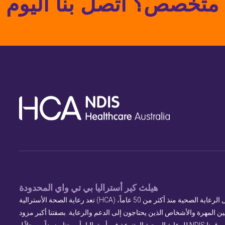
هيلث كير أستراليا بي تي واي المحدودة
تعد رعاية الصحة الأسترالية (HCA) اسماً موثوقاً في مجال الرعاية الصحية منذ أكثر من 50 عاماً،
ن المهرة والأشخاص الذين يحتاجون إلى الدعم والرعاية. بصفتنا أكبر مزود
للرعاية الصحية المتنوعة في أستراليا، أصبحنا مزوداً مسجلاً لـ NDIS في عام 2017، وقمنا