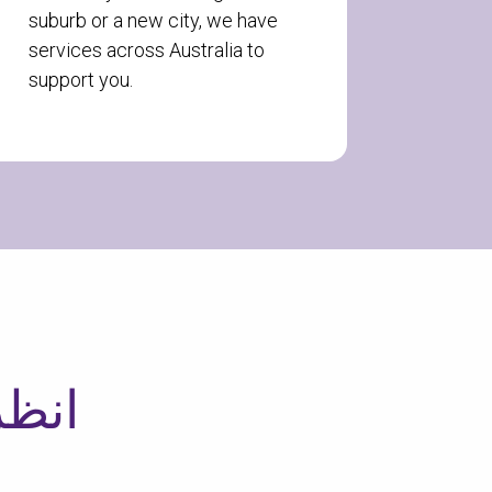
suburb or a new city, we have
services across Australia to
support you.
تحقق
انظ