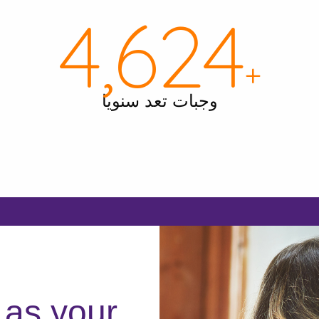
4,996
+
وجبات تعد سنويا
as your