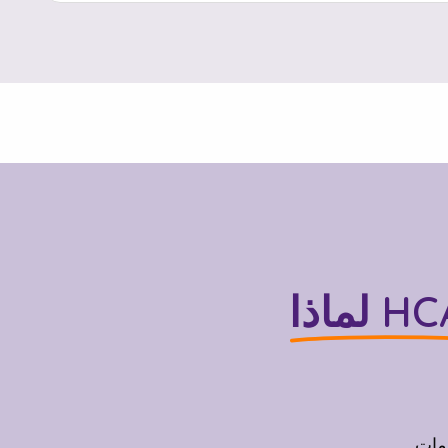
اذا HCA
اقة على