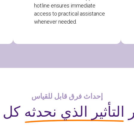
hotline ensures immediate
access to practical assistance
whenever needed.
 من الرمز البريدي الخاص
إحداث فرق قابل للقياس
للتأكد مما إذا كنا نقدم الخدمة في منطقتك.
ر
التأثير الذي نحدثه
كل ي
بحث