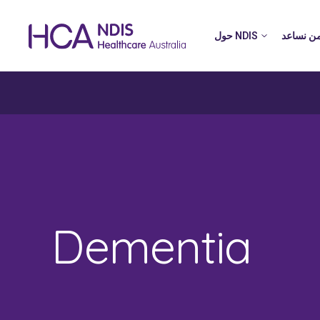
ن نساعد
حول NDIS
Dementia