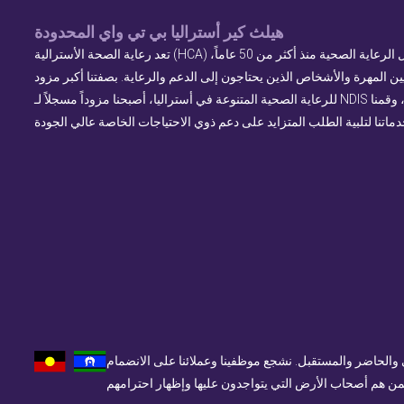
هيلث كير أستراليا بي تي واي المحدودة
تعد رعاية الصحة الأسترالية (HCA) اسماً موثوقاً في مجال الرعاية الصحية منذ أكثر من 50 عاماً،
ن المهرة والأشخاص الذين يحتاجون إلى الدعم والرعاية. بصفتنا أكبر مزود
للرعاية الصحية المتنوعة في أستراليا، أصبحنا مزوداً مسجلاً لـ NDIS في عام 2017، وقمنا
ضي والحاضر والمستقبل. نشجع موظفينا وعملائنا على الانضمام