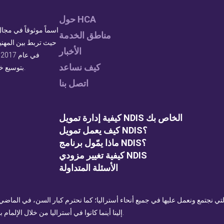
حول HCA
مناطق الخدمة
حيث تربط بين المهنيي
الأخبار
كيف نساعد
بتوسيع خدماتنا لتلبية الطلب المتزايد على دعم ذوي الاحتياجات الخاصة عالي الجودة.
اتصل بنا
كيفية إدارة تمويل NDIS الخاص بك
كيف يعمل تمويل NDIS؟
ماذا يمّول برنامج NDIS؟
كيفية تغيير مزودي NDIS
الأسئلة المتداولة
ي التي نجتمع ونعمل عليها في جميع أنحاء أستراليا؛ كما نحترم كبار السن، في الما
إلينا أينما كانوا في أستراليا من خلال الإلمام بمن هم أصحاب الأرض التي يتواجدون عليها وإظهار احترامهم.