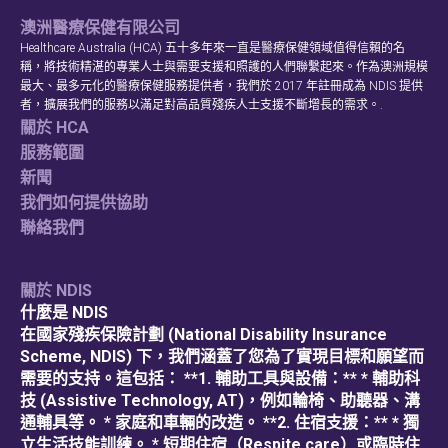
澳洲醫療保健有限公司
Healthcare Australia (HCA) 五十多年來一直是醫療保健領域值得信賴的名
稱，將技術精湛的專業人士與需要支援和照護的人們聯繫起來。作為澳洲規模
最大、最多元化的醫療保健服務提供者，我們於 2017 年註冊成為 NDIS 提供
者，擴展我們的服務以滿足對高品質殘疾人士支援不斷增長的需求。.
檢查您的郵政編碼
關於 HCA
服務範圍
新聞
以查看我們是否能為您的地區提供服
我們如何提供協助
務。.
聯絡我們
關於 NDIS
什麼是 NDIS
在國家殘疾保險計劃 (National Disability Insurance
搜尋
Scheme, NDIS) 下，我們涵蓋了您為了實現目標和願望而
需要的支持。這包括： **1. 輔助工具與設備：** * 輔助科
技 (Assistive Technology, AT)，例如輪椅、助聽器、溝
通輔具等。 * 家庭和車輛的改造。 **2. 住宿支援：** * 獨
立生活技能訓練。 * 短期住宿（Respite care）或臨時住