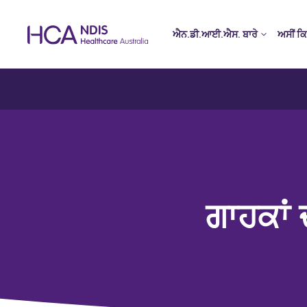
ਐਨ.ਡੀ.ਆਈ.ਐਸ. ਬਾਰੇ
ਅਸੀਂ ਕਿ
ਗਾਹਕਾਂ