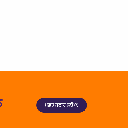
ੇ ਹਾਂ।.
ਲ
ਮੁਫ਼ਤ ਸਲਾਹ ਲਓ