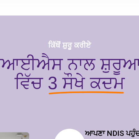
ਕਿੱਥੋਂ ਸ਼ੁਰੂ ਕਰੀਏ
ਆਈਐਸ ਨਾਲ ਸ਼ੁਰੂਆ
ਵਿੱਚ
3 ਸੌਖੇ ਕਦਮ
ਆਪਣਾ NDIS ਪਹੁੰਚ