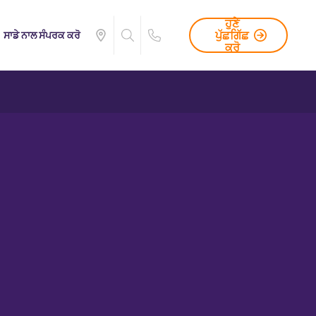
ਹੁਣੇ
ਪੁੱਛਗਿੱਛ
ਸਾਡੇ ਨਾਲ ਸੰਪਰਕ ਕਰੋ
ਕਰੋ