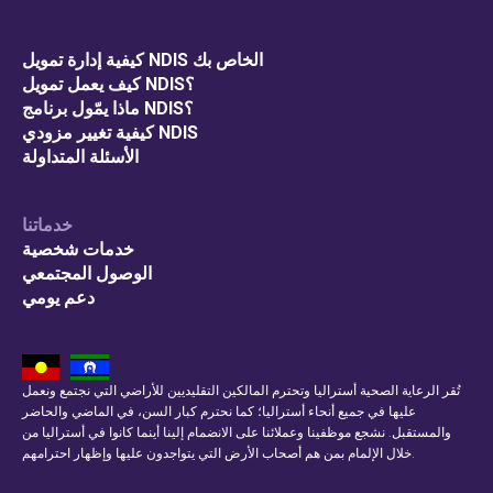
كيفية إدارة تمويل NDIS الخاص بك
كيف يعمل تمويل NDIS؟
ماذا يمّول برنامج NDIS؟
كيفية تغيير مزودي NDIS
الأسئلة المتداولة
خدماتنا
خدمات شخصية
الوصول المجتمعي
دعم يومي
تُقر الرعاية الصحية أستراليا وتحترم المالكين التقليديين للأراضي التي نجتمع ونعمل
عليها في جميع أنحاء أستراليا؛ كما نحترم كبار السن، في الماضي والحاضر
والمستقبل. نشجع موظفينا وعملائنا على الانضمام إلينا أينما كانوا في أستراليا من
خلال الإلمام بمن هم أصحاب الأرض التي يتواجدون عليها وإظهار احترامهم.