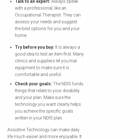
Talk to an expert:
Always speak
with a professional, like an
تحقق من الرمز البريدي
Occupational Therapist. They can
assess your needs and suggest
الخاص بك
the best options for you and your
home.
للتأكد مما إذا كنا نقدم الخدمة في
Try before you buy:
It is always a
منطقتك.
good idea to test an item first. Many
clinics and suppliers let you trial
equipment to make sure it is
comfortable and useful.
Check your goals:
The NDIS funds
بحث
things that relate to your disability
and your plan. Make sure the
technology you want clearly helps
you achieve the specific goals
written in your NDIS plan.
Assistive Technology can make daily
life much easier and more enjoyable. It