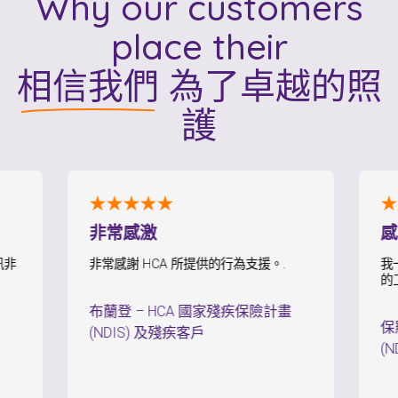
Why our customers
place their
相信我們
為了卓越的照
護
★★★★★
★★
非常感激
感到
非常感謝 HCA 所提供的行為支援。.
我一直
的工作
布蘭登
–
HCA 國家殘疾保險計畫
保羅
(NDIS) 及殘疾客戶
(NDI