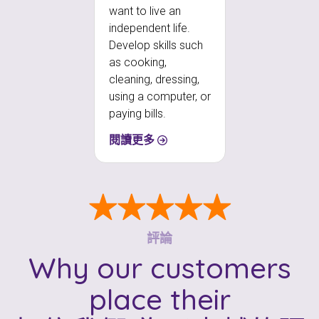
want to live an
independent life.
Develop skills such
as cooking,
cleaning, dressing,
using a computer, or
paying bills.
閱讀更多
★★★★★
評論
Why our customers
place their