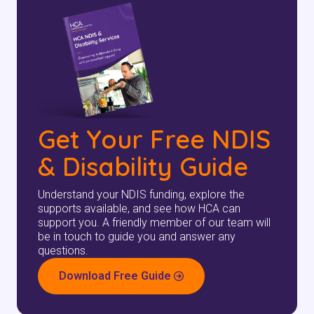
檢查您的郵政編碼
以查看我們是否能為您的地區提供服
Get Your Free NDIS
務。.
& Disability Guide
Understand your NDIS funding, explore the
supports available, and see how HCA can
搜尋
support you. A friendly member of our team will
be in touch to guide you and answer any
questions.
Download Free Guide