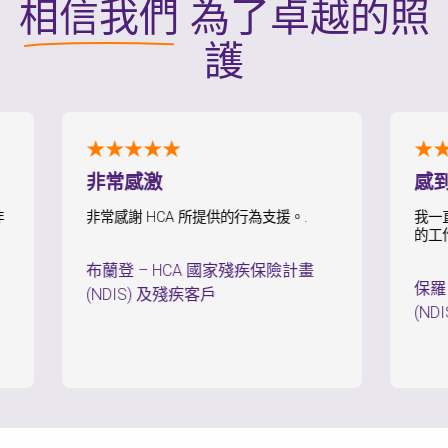
相信我們
為了卓越的照
護
★★★★★
★★★★
非常感激
感到持續
非常感謝 HCA 所提供的行為支援。.
我一直覺得自
的工作。.
布蘭登
–
HCA 國家殘疾保險計畫
保羅
–
HC
(NDIS) 及殘疾客戶
(NDIS) 