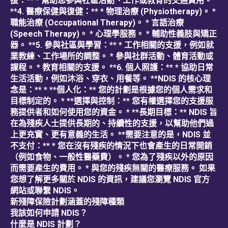
援：** * 幫助您參與社區活動、工作或教育的交通費用。
**4. 醫療保健與復健：** * 物理治療 (Physiotherapy)。 *
職能治療 (Occupational Therapy)。 * 言語治療
(Speech Therapy)。 * 心理學服務。 * 輔助性義肢與矯正
器。 **5. 參與社區與學習：** * 工作相關的支援，例如就
業教練、工作場所的調整。 * 參與社群活動、體育活動或
課程。 * 教育相關的支援。 **6. 個人照護：** * 協助日常
生活活動，例如沐浴、穿衣、用餐等。 **NDIS 的核心理
念是：** * **個人化：** 您的計劃是根據您的個人需求和
目標制定的。 * **選擇與控制：** 您有權選擇您的支援服
務提供者和如何使用您的資金。 * **長期目標：** NDIS 旨
在為殘疾人士提供長期的、持續性的支援，以幫助他們過
上更充實、更有意義的生活。 **需要注意的是，NDIS 並
不支付：** * 您在沒有殘疾的情況下也會產生的日常開銷
（例如食物、一般性醫藥費）。 * 您為了殘疾以外的原因
而需要產生的費用。 * 與您的殘疾無關的醫療服務。 如果
您想了解更多關於 NDIS 的資訊，建議您瀏覽 NDIS 官方
網站或聯繫 NDIS。
新殘障保險計劃涵蓋的殘障種類
我該如何申請 NDIS？
什麼是 NDIS 計劃？