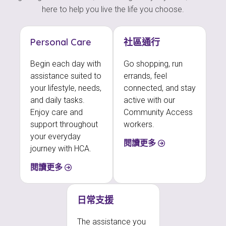
here to help you live the life you choose.
Personal Care
社區通行
Begin each day with
Go shopping, run
assistance suited to
errands, feel
your lifestyle, needs,
connected, and stay
and daily tasks.
active with our
Enjoy care and
Community Access
support throughout
workers.
your everyday
閱讀更多
journey with HCA.
閱讀更多
日常支援
The assistance you