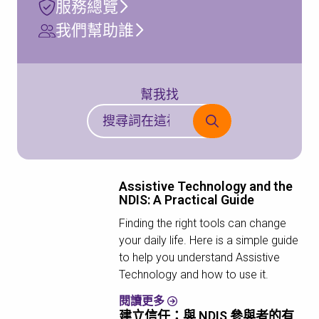
服務總覽
我們幫助誰
幫我找
Assistive Technology and the
NDIS: A Practical Guide
Finding the right tools can change
your daily life. Here is a simple guide
to help you understand Assistive
Technology and how to use it.
閱讀更多
建立信任：與 NDIS 參與者的有