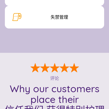
失禁管理
★★★★★
评论
Why our customers
place their