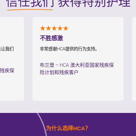
信任我们
获得特别护理
★★★★★
★
不胜感激
持
我们
非常感谢HCA提供的行为支持。.
我
的
布兰登
–
HCA 澳大利亚国家残疾保
疾保
保
险计划和残疾客户
计
为什么选择HCA？