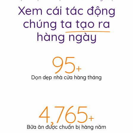
Kiểm tra mã bưu
Xem cái
tác động
chính của bạn
chúng ta tạo ra
hàng ngày
Để xem chúng tôi có phục vụ khu
vực của bạn không.
99
+
Dọn dẹp nhà cửa hàng tháng
Tìm kiếm
4,954
+
Bữa ăn được chuẩn bị hàng năm