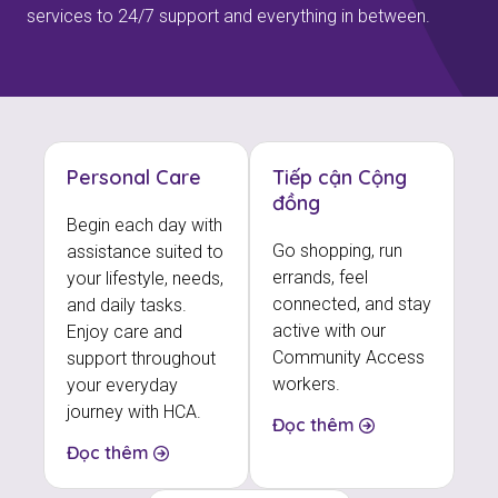
services to 24/7 support and everything in between.
Personal Care
Tiếp cận Cộng
đồng
Begin each day with
Go shopping, run
assistance suited to
errands, feel
your lifestyle, needs,
connected, and stay
and daily tasks.
active with our
Enjoy care and
Community Access
support throughout
workers.
your everyday
journey with HCA.
Đọc thêm
Đọc thêm