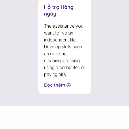
Hỗ trợ Hàng
ngày
The assistance you
want to live an
independent life.
Develop skills such
as cooking,
cleaning, dressing,
using a computer, or
paying bills.
Đọc thêm