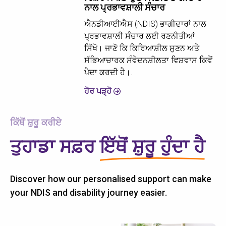
ਨਾਲ ਪ੍ਰਭਾਵਸ਼ਾਲੀ ਸੰਚਾਰ
ਐਨਡੀਆਈਐਸ (NDIS) ਭਾਗੀਦਾਰਾਂ ਨਾਲ
ਪ੍ਰਭਾਵਸ਼ਾਲੀ ਸੰਚਾਰ ਲਈ ਰਣਨੀਤੀਆਂ
ਸਿੱਖੋ। ਜਾਣੋ ਕਿ ਕਿਰਿਆਸ਼ੀਲ ਸੁਣਨ ਅਤੇ
ਸੱਭਿਆਚਾਰਕ ਸੰਵੇਦਨਸ਼ੀਲਤਾ ਵਿਸ਼ਵਾਸ ਕਿਵੇਂ
ਪੈਦਾ ਕਰਦੀ ਹੈ।.
ਹੋਰ ਪੜ੍ਹੋ
ਕਿੱਥੋਂ ਸ਼ੁਰੂ ਕਰੀਏ
ਤੁਹਾਡਾ ਸਫ਼ਰ
ਇੱਥੋਂ ਸ਼ੁਰੂ ਹੁੰਦਾ ਹੈ
Discover how our personalised support can make
your NDIS and disability journey easier.