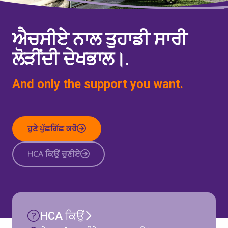
ਐਚਸੀਏ ਨਾਲ ਤੁਹਾਡੀ ਸਾਰੀ
ਲੋੜੀਂਦੀ ਦੇਖਭਾਲ।.
And only the support you want.
ਹੁਣੇ ਪੁੱਛਗਿੱਛ ਕਰੋ
HCA ਕਿਉਂ ਚੁਣੀਏ
HCA ਕਿਉਂ