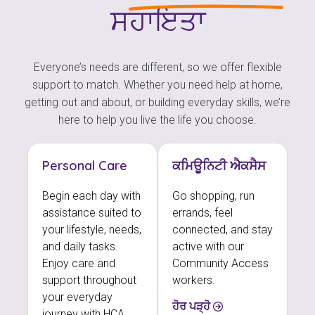
ਸਹਾਇਤਾ
Everyone’s needs are different, so we offer flexible
support to match. Whether you need help at home,
getting out and about, or building everyday skills, we’re
here to help you live the life you choose.
Personal Care
ਕਮਿਊਨਿਟੀ ਐਕਸੈਸ
Begin each day with
Go shopping, run
assistance suited to
errands, feel
your lifestyle, needs,
connected, and stay
and daily tasks.
active with our
Enjoy care and
Community Access
support throughout
workers.
your everyday
ਹੋਰ ਪੜ੍ਹੋ
journey with HCA.