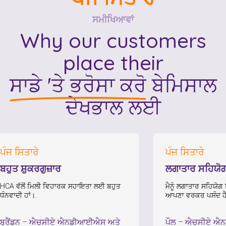
ਸਮੀਖਿਆਵਾਂ
Why our customers
place their
ਸਾਡੇ 'ਤੇ ਭਰੋਸਾ ਕਰੋ
ਬੇਮਿਸਾਲ
ਦੇਖਭਾਲ ਲਈ
ਤਾਰੇ
ਪੰਜ ਸਿਤਾਰੇ
਼ੁਕਰਗੁਜ਼ਾਰ
ਲਗਾਤਾਰ ਸਹਿਯੋਗ ਮਹਿਸ
ੋਂ ਮਿਲੀ ਵਿਹਾਰਕ ਸਹਾਇਤਾ ਲਈ ਬਹੁਤ
ਮੈਨੂੰ ਲਗਾਤਾਰ ਸਹਿਯੋਗ ਮਿਲ ਰਿਹਾ ਹ
ਾਂ।.
ਆਪਣਾ ਵਰਕਰ ਪਸੰਦ ਹੈ।.
–
ਐਚਸੀਏ ਐਨਡੀਆਈਐਸ ਅਤੇ
ਪੌਲ
–
ਐਚਸੀਏ ਐਨਡੀਆਈਐ