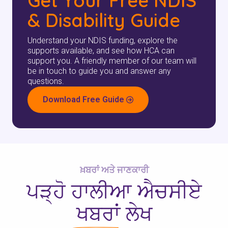
Get Your Free NDIS
& Disability Guide
Understand your NDIS funding, explore the
supports available, and see how HCA can
support you. A friendly member of our team will
be in touch to guide you and answer any
questions.
Download Free Guide
ਖ਼ਬਰਾਂ ਅਤੇ ਜਾਣਕਾਰੀ
ਪੜ੍ਹੋ
ਹਾਲੀਆ ਐਚਸੀਏ
ਖਬਰਾਂ
ਲੇਖ