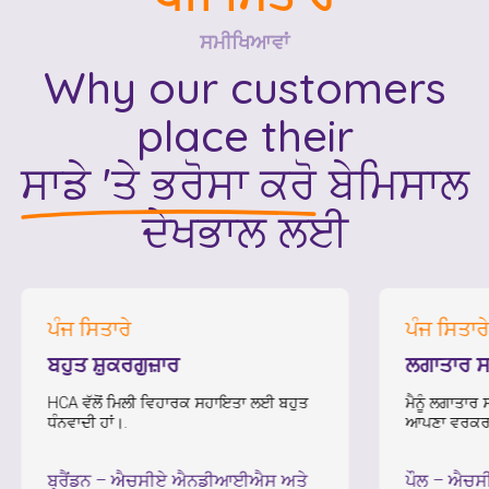
ਸਮੀਖਿਆਵਾਂ
Why our customers
place their
ਸਾਡੇ 'ਤੇ ਭਰੋਸਾ ਕਰੋ
ਬੇਮਿਸਾਲ
ਦੇਖਭਾਲ ਲਈ
ੰਜ ਸਿਤਾਰੇ
ਪੰਜ ਸਿਤਾਰੇ
ਹੁਤ ਸ਼ੁਕਰਗੁਜ਼ਾਰ
ਲਗਾਤਾਰ ਸਹਿਯੋਗ
CA ਵੱਲੋਂ ਮਿਲੀ ਵਿਹਾਰਕ ਸਹਾਇਤਾ ਲਈ ਬਹੁਤ
ਮੈਨੂੰ ਲਗਾਤਾਰ ਸਹਿਯੋਗ ਮਿ
ੰਨਵਾਦੀ ਹਾਂ।.
ਆਪਣਾ ਵਰਕਰ ਪਸੰਦ ਹੈ।
੍ਰੈਂਡਨ
–
ਐਚਸੀਏ ਐਨਡੀਆਈਐਸ ਅਤੇ
ਪੌਲ
–
ਐਚਸੀਏ ਐਨ