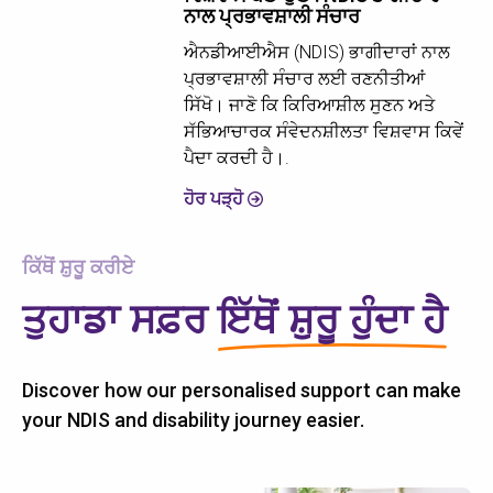
ਨਾਲ ਪ੍ਰਭਾਵਸ਼ਾਲੀ ਸੰਚਾਰ
ਐਨਡੀਆਈਐਸ (NDIS) ਭਾਗੀਦਾਰਾਂ ਨਾਲ
ਪ੍ਰਭਾਵਸ਼ਾਲੀ ਸੰਚਾਰ ਲਈ ਰਣਨੀਤੀਆਂ
ਸਿੱਖੋ। ਜਾਣੋ ਕਿ ਕਿਰਿਆਸ਼ੀਲ ਸੁਣਨ ਅਤੇ
ਸੱਭਿਆਚਾਰਕ ਸੰਵੇਦਨਸ਼ੀਲਤਾ ਵਿਸ਼ਵਾਸ ਕਿਵੇਂ
ਪੈਦਾ ਕਰਦੀ ਹੈ।.
ਹੋਰ ਪੜ੍ਹੋ
ਕਿੱਥੋਂ ਸ਼ੁਰੂ ਕਰੀਏ
ਤੁਹਾਡਾ ਸਫ਼ਰ
ਇੱਥੋਂ ਸ਼ੁਰੂ ਹੁੰਦਾ ਹੈ
Discover how our personalised support can make
your NDIS and disability journey easier.