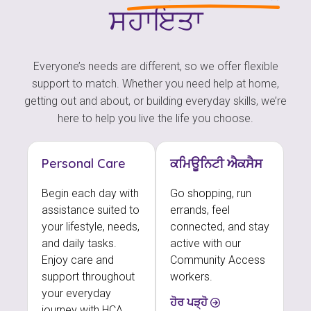
ਸਹਾਇਤਾ
Everyone’s needs are different, so we offer flexible
support to match. Whether you need help at home,
getting out and about, or building everyday skills, we’re
here to help you live the life you choose.
Personal Care
ਕਮਿਊਨਿਟੀ ਐਕਸੈਸ
Begin each day with
Go shopping, run
assistance suited to
errands, feel
your lifestyle, needs,
connected, and stay
and daily tasks.
active with our
Enjoy care and
Community Access
support throughout
workers.
your everyday
ਹੋਰ ਪੜ੍ਹੋ
journey with HCA.