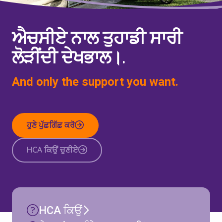
ਐਚਸੀਏ ਨਾਲ ਤੁਹਾਡੀ ਸਾਰੀ
ਲੋੜੀਂਦੀ ਦੇਖਭਾਲ।.
And only the support you want.
ਹੁਣੇ ਪੁੱਛਗਿੱਛ ਕਰੋ
HCA ਕਿਉਂ ਚੁਣੀਏ
HCA ਕਿਉਂ