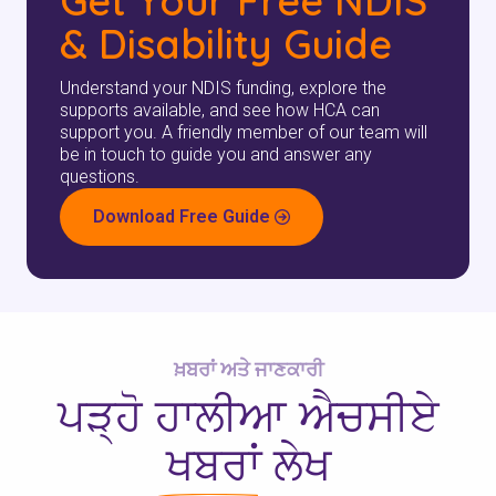
Get Your Free NDIS
& Disability Guide
Understand your NDIS funding, explore the
supports available, and see how HCA can
support you. A friendly member of our team will
be in touch to guide you and answer any
questions.
Download Free Guide
ਖ਼ਬਰਾਂ ਅਤੇ ਜਾਣਕਾਰੀ
ਪੜ੍ਹੋ
ਹਾਲੀਆ ਐਚਸੀਏ
ਖਬਰਾਂ
ਲੇਖ