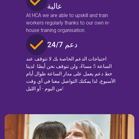
تحقق من الرمز البريدي
عالية
الخاص بك
At HCA we are able to upskill and train
workers regularly thanks to our own in-
house training organisation.
للتأكد مما إذا كنا نقدم الخدمة في
منطقتك.
24/7 دعم
احتياجات الدعم الخاصة بك لا تتوقف عند
الساعة 5 مساءً، ولن نتوقف نحن أيضًا. لدينا
خط دعم يعمل على مدار الساعة طوال أيام
بحث
الأسبوع، لذا يمكنك التواصل معنا في أي وقت
من اليوم - أو الليل!