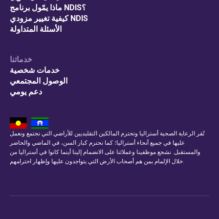
ماذا يمّول برنامج NDIS؟
كيفية تغيير مزودي NDIS
الأسئلة المتداولة
خدماتنا
خدمات شخصية
الوصول المجتمعي
دعم يومي
تُقر الرعاية الصحية أستراليا وتحترم المالكين التقليديين للأراضي التي نجتمع ونعمل
عليها في جميع أنحاء أستراليا؛ كما نحترم كبار السن، في الماضي والحاضر
والمستقبل. نشجع موظفينا وعملائنا على الانضمام إلينا أينما كانوا في أستراليا من
خلال الإلمام بمن هم أصحاب الأرض التي يتواجدون عليها وإظهار احترامهم.