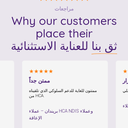
مراجعات
Why our customers
place their
ثق بنا
للعناية الاستثنائية
★★★★★
★★
تمرار
ممتن جداً
ممتنون للغاية للدعم السلوكي الذي تلقيناه
من HCA.
بريندان
–
عملاء HCA NDIS وعملاء
الإعاقة