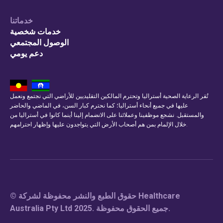
خدماتنا
خدمات شخصية
الوصول المجتمعي
دعم يومي
تُقر الرعاية الصحية أستراليا وتحترم المالكين التقليديين للأراضي التي نجتمع ونعمل
عليها في جميع أنحاء أستراليا؛ كما نحترم كبار السن، في الماضي والحاضر
والمستقبل. نشجع موظفينا وعملائنا على الانضمام إلينا أينما كانوا في أستراليا من
خلال الإلمام بمن هم أصحاب الأرض التي يتواجدون عليها وإظهار احترامهم.
© حقوق الطبع والنشر محفوظة لشركة Healthcare
Australia Pty Ltd 2025. جميع الحقوق محفوظة.