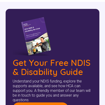
الخاص بك
للتأكد مما إذا كنا نقدم الخدمة في
منطقتك.
بحث
Get Your Free NDIS
& Disability Guide
Understand your NDIS funding, explore the
supports available, and see how HCA can
support you. A friendly member of our team will
be in touch to guide you and answer any
questions.