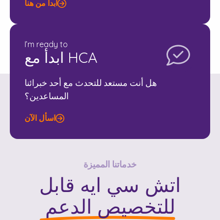
ابدأ من هنا
I’m ready to
ابدأ مع HCA
هل أنت مستعد للتحدث مع أحد خبرائنا
المساعدين؟
اسأل الآن
خدماتنا المميزة
اتش سي ايه
قابل
للتخصيص
الدعم