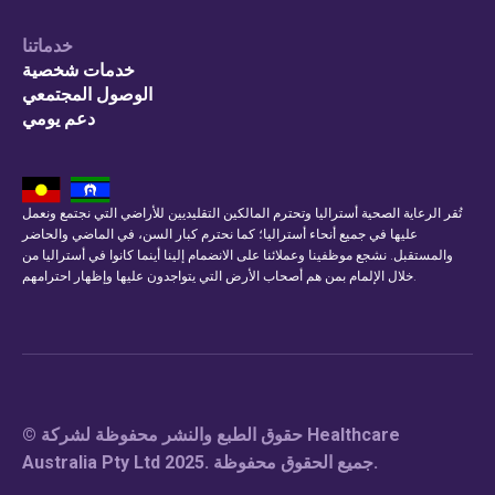
خدماتنا
خدمات شخصية
الوصول المجتمعي
دعم يومي
تُقر الرعاية الصحية أستراليا وتحترم المالكين التقليديين للأراضي التي نجتمع ونعمل
عليها في جميع أنحاء أستراليا؛ كما نحترم كبار السن، في الماضي والحاضر
والمستقبل. نشجع موظفينا وعملائنا على الانضمام إلينا أينما كانوا في أستراليا من
خلال الإلمام بمن هم أصحاب الأرض التي يتواجدون عليها وإظهار احترامهم.
© حقوق الطبع والنشر محفوظة لشركة Healthcare
Australia Pty Ltd 2025. جميع الحقوق محفوظة.