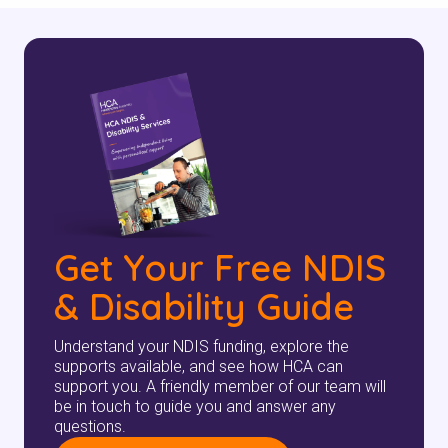
الخاص بك
للتأكد مما إذا كنا نقدم الخدمة في
منطقتك.
بحث
Get Your Free NDIS
& Disability Guide
Understand your NDIS funding, explore the
supports available, and see how HCA can
support you. A friendly member of our team will
be in touch to guide you and answer any
questions.