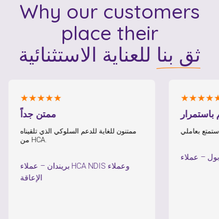
Why our customers
place their
ثق بنا
للعناية الاستثنائية
★★★★★
★★★★★
بالدعم باستمرار
ممتن جداً
ممتنون للغاية للدعم السلوكي الذي تلقينا
من HCA.
بول
–
بريندان
–
عملاء HCA NDIS وع
الإعاق