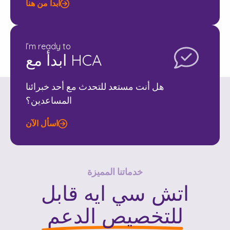
ابدأ من هنا
I’m ready to
ابدأ مع HCA
هل أنت مستعد للتحدث مع أحد خبرائنا
المساعدين؟
اسأل الآن
خدماتنا المميزة
اتش سي ايه
قابل
للتخصيص
الدعم